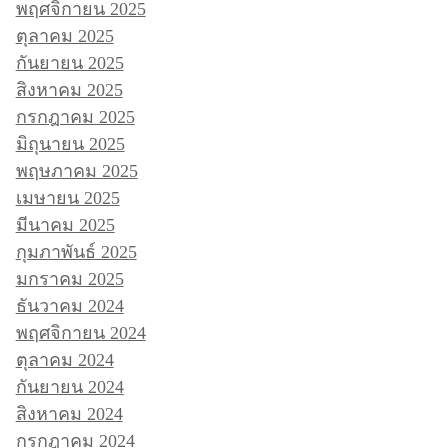
พฤศจิกายน 2025
ตุลาคม 2025
กันยายน 2025
สิงหาคม 2025
กรกฎาคม 2025
มิถุนายน 2025
พฤษภาคม 2025
เมษายน 2025
มีนาคม 2025
กุมภาพันธ์ 2025
มกราคม 2025
ธันวาคม 2024
พฤศจิกายน 2024
ตุลาคม 2024
กันยายน 2024
สิงหาคม 2024
กรกฎาคม 2024