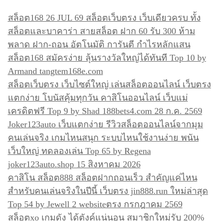
สล็อต168 26 JUL 69 สล็อตเว็บตรง เว็บเดียวครบ ทั้ง
สล็อตและบาคาร่า สายสล็อต ฝาก 60 รับ 300 ห้าม
พลาด ฝาก-ถอน อัตโนมัติ การันตี กำไรหลักแสน
สล็อต168 สมัครง่าย ลุ้นรางวัลใหญ่ได้ทันที Top 10 by
Armand tangtem168e.com
สล็อตเว็บตรง เว็บไซต์ใหญ่ เล่นสล็อตออนไลน์ เว็บตรง
แตกง่าย โบนัสคุ้มทุกวัน คาสิโนออนไลน์ เว็บแม่
เครดิตฟรี Top 9 by Shad 188bets4.com 28 ก.ค. 2569
Joker123auto เว็บแตกง่าย รีวิวสล็อตออนไลน์จากมุม
คนเล่นจริง เกมไหนสนุก ระบบไหนใช้งานง่าย พนัน
เว็บใหญ่ ทดลองเล่น Top 65 by Regena
joker123auto.shop 15 สิงหาคม 2026
คาสิโน สล็อต888 สล็อตฝากถอนเร็ว สำคัญแค่ไหน
สำหรับคนเล่นจริงในปีนี้ เว็บตรง jin888.run ใหม่ล่าสุด
Top 54 by Jewell 2 websiteตรง กรกฎาคม 2569
สล็อตxo เกมดัง ได้ตังค์แน่นอน สมาชิกใหม่รับ 200%