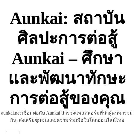
Skip
to
Aunkai: สถาบัน
content
ศิลปะการต่อสู้
Aunkai – ศึกษา
และพัฒนาทักษะ
การต่อสู้ของคุณ
aunkai.net เชื่อมต่อกับ Aunkai สำรวจแพลตฟอร์มที่นำผู้คนมารวม
กัน, ส่งเสริมชุมชนและความร่วมมือในโลกออนไลน์ไทย