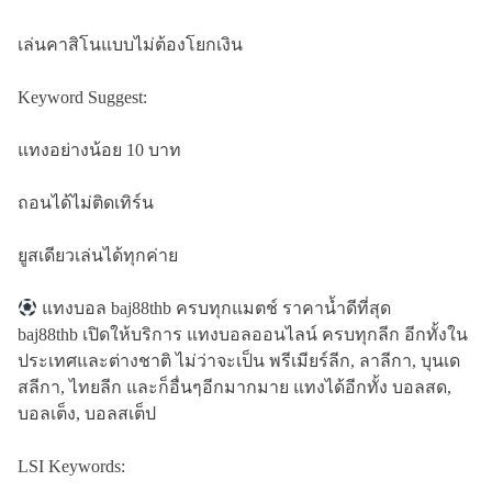
เล่นคาสิโนแบบไม่ต้องโยกเงิน
Keyword Suggest:
แทงอย่างน้อย 10 บาท
ถอนได้ไม่ติดเทิร์น
ยูสเดียวเล่นได้ทุกค่าย
แทงบอล baj88thb ครบทุกแมตช์ ราคาน้ำดีที่สุด
baj88thb เปิดให้บริการ แทงบอลออนไลน์ ครบทุกลีก อีกทั้งใน
ประเทศและต่างชาติ ไม่ว่าจะเป็น พรีเมียร์ลีก, ลาลีกา, บุนเด
สลีกา, ไทยลีก และก็อื่นๆอีกมากมาย แทงได้อีกทั้ง บอลสด,
บอลเต็ง, บอลสเต็ป
LSI Keywords: