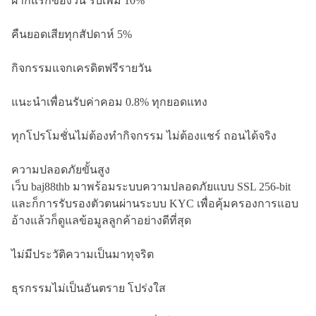
ฝากแรกของวัน รับเพิ่ม 10%
คืนยอดเสียทุกสัปดาห์ 5%
กิจกรรมแจกเครดิตฟรีรายวัน
แนะนำเพื่อนรับค่าคอม 0.8% ทุกยอดแทง
ทุกโปรโมชั่นไม่ต้องทำกิจกรรม ไม่ต้องแชร์ ถอนได้จริง
ความปลอดภัยขั้นสูง
เว็บ baj88thb มาพร้อมระบบความปลอดภัยแบบ SSL 256-bit
และก็การรับรองตัวตนผ่านระบบ KYC เพื่อคุ้มครองการแอบ
อ้างแล้วก็ดูแลข้อมูลลูกค้าอย่างดีที่สุด
ไม่มีประวัติความเป็นมาทุจริต
ธุรกรรมไม่เป็นอันตราย โปร่งใส