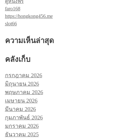
ดูหนังฟรี
faro168
https://hongkong456.me
slot66
ความเห็นล่าสุด
คลังเก็บ
กรกฎาคม 2026
มิถุนายน 2026
พฤษภาคม 2026
เมษายน 2026
มีนาคม 2026
กุมภาพันธ์ 2026
มกราคม 2026
ธันวาคม 2025