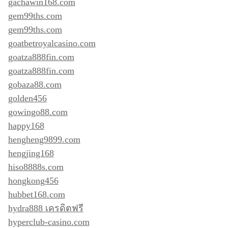
gachawin168.com
gem99ths.com
gem99ths.com
goatbetroyalcasino.com
goatza888fin.com
goatza888fin.com
gobaza88.com
golden456
gowingo88.com
happy168
hengheng9899.com
hengjing168
hiso8888s.com
hongkong456
hubbet168.com
hydra888 เครดิตฟรี
hyperclub-casino.com