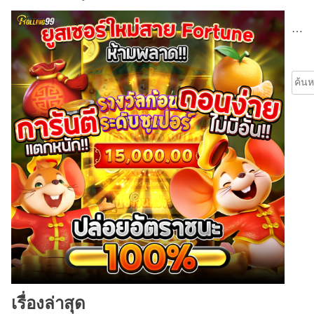
…
ค้น
สำหร
เรื่องล่าสุด