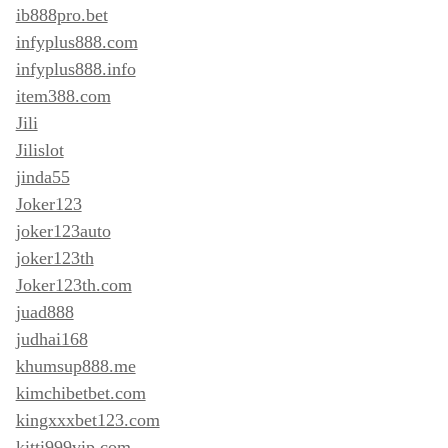
ib888pro.bet
infyplus888.com
infyplus888.info
item388.com
Jili
Jilislot
jinda55
Joker123
joker123auto
joker123th
Joker123th.com
juad888
judhai168
khumsup888.me
kimchibetbet.com
kingxxxbet123.com
kitti999vip.com