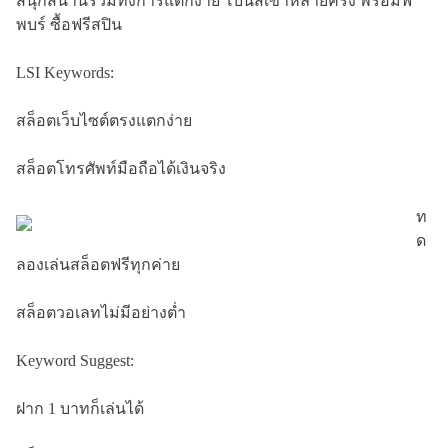
สนุกสนานรวมทั้งการแตกง่าย โบนัสเข้าหลายครั้ง พร้อมฟี
พบร์ ซื้อฟรีสปิน
LSI Keywords:
สล็อตเว็บไซต์ตรงแตกง่าย
สล็อตโทรศัพท์มือถือได้เงินจริง
ท
ด
ลองเล่นสล็อตฟรีทุกค่าย
สล็อตวอเลทไม่มีอย่างต่ำ
Keyword Suggest:
ฝาก 1 บาทก็เล่นได้