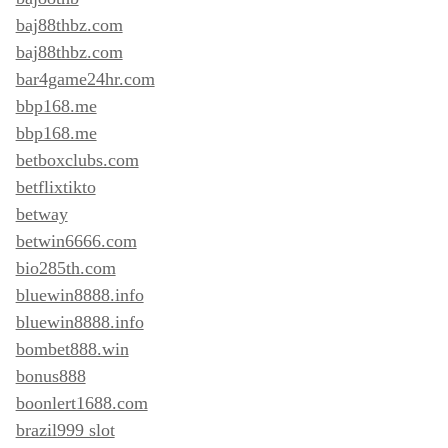
baj88thbz.com
baj88thbz.com
bar4game24hr.com
bbp168.me
bbp168.me
betboxclubs.com
betflixtikto
betway
betwin6666.com
bio285th.com
bluewin8888.info
bluewin8888.info
bombet888.win
bonus888
boonlert1688.com
brazil999 slot