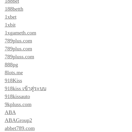
188bet
188betth
1xbet
1xbit
1xgameth.com
789plus.com
789plus.com
789pluss.com
888pg
8lots.me
918Kiss
918kiss เข้าสู่ระบบ
918kissauto
9kpluss.com
ABA
ABAGroup2
abbet789.com