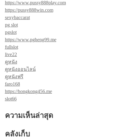
https://www.pussy888play.com
https://pussy888win.com
sexybaccarat
pg slot
pgslot
https://www.pgheng99.me
fullslot
live22
ดูหนัง
ดูหนังออนไลน์
ดูหนังฟรี
faro168
https://hongkong456.me
slot66
ความเห็นล่าสุด
คลังเก็บ