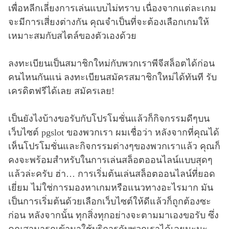
เพื่อหลีกเลี่ยงการเล่นแบบไม่ทราบ เนื่องจากแต่ละเกม
จะมีการเสี่ยงต่างกัน คุณจำเป็นที่จะต้องเลือกเกมให้
เหมาะสมกับสไตล์ของตัวเองด้วย
ลงทะเบียนเป็นสมาชิกใหม่กับพวกเราพีจีสล็อตได้ก่อน
คนไหนกันแน่ ลงทะเบียนสมัครสมาชิกใหม่ได้ทันที รับ
เครดิตฟรีได้เลย สมัครเลย!
เป็นยังไงบ้างขอรับกับโปรโมชั่นแล้วก็กิจกรรมดีๆบน
เว็บไซต์ pgslot ของพวกเรา ผมเชื่อว่า หลังจากที่คุณได้
เห็นโปรโมชั่นและกิจกรรมต่างๆของพวกเราแล้ว คุณก็
คงจะพร้อมสำหรับในการเล่นสล็อตออนไลน์แบบสุดๆ
แล้วล่ะครับ ฮ่า… การเริ่มต้นเล่นสล็อตออนไลน์ที่ยอด
เยี่ยม ไม่ใช่การมองหาเกมหรือแนวทางอะไรมาก มัน
เป็นการเริ่มต้นด้วยเลือกเว็บไซต์ให้ดีแล้วก็ถูกต้องซะ
ก่อน หลังจากนั้น ทุกสิ่งทุกอย่างจะตามมาเองขอรับ ซึ่ง