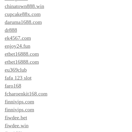
chinatown888.win
cupcake88x.com
daruma1688.com
dr888
ek4567.com
enjoy24.fun
etbet16888.com
etbet16888.com
eu369club
fafa 123 slot
faro168
fcharoenkit168.com
finnivips.com
finnivips.com
fiwdee.bet
fiwdee.win