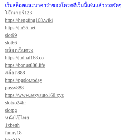
เว็บสล็อตและบาคาร่าของโครตดีเว็บนี้เล่นแล้วรวยจัดๆ
โจ๊กเกอร์123
https://hengjing168.wiki
https://jin55.net
slot99
slot66
สล็อตเว็บตรง
https://judhai168.co
https://bonus888.life
สล็อต888
https://pgslot.today
pussy888
https://www.sexyauto168.xyz
slotxo24hr
slotpg
หนังโป๊ไทย
1xbetth
funny18