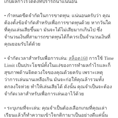
เก็บผลกำไรได้ดังที่ปรารถนาแน่นอน
• กำหนดขีดจำกัดในการขาดทุน: แน่นอนครับว่า คุณ
ต้องตั้งข้อจำกัดสำหรับเพื่อการขาดทุนด้วย หากวันใด
ที่คุณเล่นเสียขึ้นมา มันจะได้ไม่เสียมากเกินไป ซึ่ง
จำนวนเงินที่สามารถขาดทุนได้ก็ควรเป็นจำนวนเงินที่
คุณยอมรับได้ด้วย
• จำกัดเวลาสำหรับเพื่อการเล่น:
สล็อต168
การใช้ Time
Limit เป็นประโยชน์ทั้งในแง่ของการทำผลกำไรและก็
สุขภาพด้านจิตดวงใจของคุณด้วยครับ เพราะเหตุ
ว่าการเล่นนานเหลือเกิน มันจะก่อให้คุณล้ารวมทั้ง
ตกลงใจห่วย ทำให้เล่นเสียได้ ดังนั้น คุณจำเป็นจะต้อง
จำกัดเวลาสำหรับเพื่อการเล่นเอาไว้ด้วย
• ระบุเกมที่จะเล่น: คุณจำเป็นต้องเลือกเกมที่คุณเล่า
เรียนแล้วก็ทำความเข้าใจกติกามาเป็นอย่างดีแค่นั้น