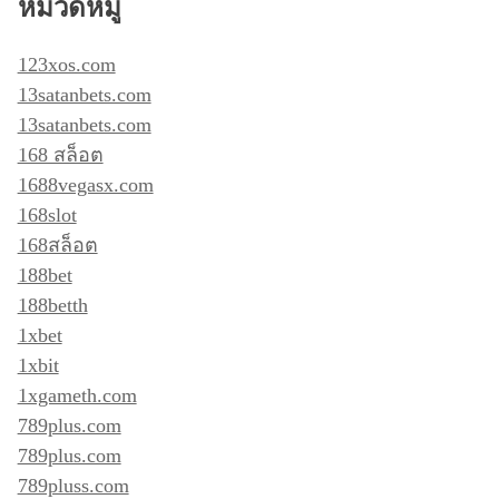
หมวดหมู่
123xos.com
13satanbets.com
13satanbets.com
168 สล็อต
1688vegasx.com
168slot
168สล็อต
188bet
188betth
1xbet
1xbit
1xgameth.com
789plus.com
789plus.com
789pluss.com