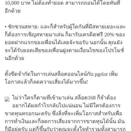
10,000 บาท ไม่ต้องทำยอด สามารถถอนได้โดยทันที
อีกด้วย
• ชักชวนสหาย: และก็สำหรับผู้ใดกันที่มีสหายเยอะและ
ก็ต้องการเชิญสหายมาเล่น ก็มารับเครดิตฟรี 20% ของ
ยอดฝากแรกของเพื่อนได้เลยจ้ะขอรับ นอกนั้น คุณยัง
จะได้รับยอดเสียของเพื่อนฝูงตามเงื่อนไขของโปรโมชั่
นอีกด้วย
ตั้งขีดจำกัดในการเล่นสล็อตออนไลน์กับ pgslot เพิ่ม
โอกาสแล้วก็ลดความเสี่ยงได้มากขึ้น!
ไม่ว่าใครก็ตามที่เข้ามาเล่น สล็อต168 ก็จำต้อง
อยากได้ผลกำไรกลับไปแน่นอน ไม่มีใครต้องการ
ขาดทุนหรอกนะครับ ซึ่งสิ่งที่จะเพิ่มโอกาสสำหรับเพื่อ
การทำเงินและก็ลดการเสี่ยงจากการขาดทุนได้นั้น มัน
ก็มีอยู่ครับ แต่ก็ขึ้นกับว่าคุณจะตั้งใจทำรวมทั้งสามารถ