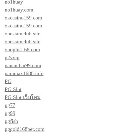
no1huay
no1huay.com
okcasino159.com
okcasino159.com
onesiamclub.site
onesiamclub.site
onoplus168.com
p2vvip
pananthai99.com
paramax1688.info
PG
PG Slot
PG Slot เว็บใหม่
pg77
pg99
pgfish
pggold168bet.com