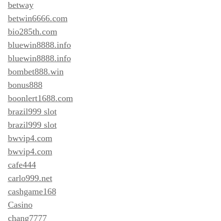
betway
betwin6666.com
bio285th.com
bluewin8888.info
bluewin8888.info
bombet888.win
bonus888
boonlert1688.com
brazil999 slot
brazil999 slot
bwvip4.com
bwvip4.com
cafe444
carlo999.net
cashgame168
Casino
chang7777