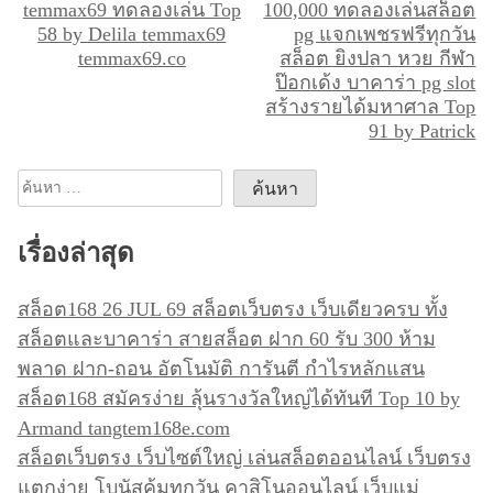
ะ
temmax69 ทดลองเล่น Top
100,000 ทดลองเล่นสล็อต
58 by Delila temmax69
pg แจกเพชรฟรีทุกวัน
แ
temmax69.co
สล็อต ยิงปลา หวย กีฬา
น
ป๊อกเด้ง บาคาร่า pg slot
ว
สร้างรายได้มหาศาล Top
91 by Patrick
เ
รื่
ค้นหา
อ
สำหรับ:
ง
เรื่องล่าสุด
สล็อต168 26 JUL 69 สล็อตเว็บตรง เว็บเดียวครบ ทั้ง
สล็อตและบาคาร่า สายสล็อต ฝาก 60 รับ 300 ห้าม
พลาด ฝาก-ถอน อัตโนมัติ การันตี กำไรหลักแสน
สล็อต168 สมัครง่าย ลุ้นรางวัลใหญ่ได้ทันที Top 10 by
Armand tangtem168e.com
สล็อตเว็บตรง เว็บไซต์ใหญ่ เล่นสล็อตออนไลน์ เว็บตรง
แตกง่าย โบนัสคุ้มทุกวัน คาสิโนออนไลน์ เว็บแม่