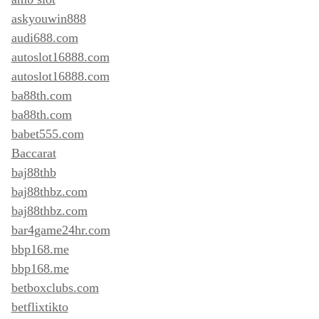
askyouwin888
audi688.com
autoslot16888.com
autoslot16888.com
ba88th.com
ba88th.com
babet555.com
Baccarat
baj88thb
baj88thbz.com
baj88thbz.com
bar4game24hr.com
bbp168.me
bbp168.me
betboxclubs.com
betflixtikto