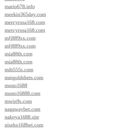
mario678.info
meekin365day.com
mercyrosa168.com
mercyrosa168.com
mfj889xx.com
mfj889xx.com
mia88th.com
mia88th.com
mib555s.com
mmgoldsbets.com
mono1688
mono16888.com
mwin9s.com
nagawaybet.com
nakoya1688.site
niseko168bet.com