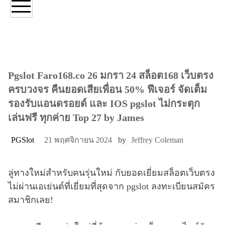
Pgslot Faro168.co 26 มกรา 24 สล็อต168 เว็บตรง
ครบวงจร คืนยอดเสียเพื่อน 50% ฟีเจอร์ จัดเต็ม
รองรับแอนดรอยด์ และ IOS pgslot ไม่กระตุก
เล่นฟรี ทุกค่าย Top 27 by James
PGSlot
21 พฤศจิกายน 2024
by
Jeffrey Coleman
ลู่ทางใหม่สำหรับคนรุ่นใหม่ กับยอดเยี่ยมสล็อตเว็บตรง
ไม่ผ่านเอเย่นต์ที่เยี่ยมที่สุดจาก pgslot ลงทะเบียนสมัคร
สมาชิกเลย!