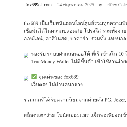
fox689ok.com
24 พฤษภาคม 2025
by
Jeffrey Col
fox689 เป็นเว็บพนันออนไลน์ศูนย์รวมทุกความบันเ
เชื่อมั่นได้ในความปลอดภัย โปร่งใส รวมทั้งจ่
ออนไลน์, คาสิโนสด, บาคาร่า, รวมทั้ง แทงบอ
รองรับ ระบบฝากถอนออโต้ ที่เร็วข้างใน 10 ว
TrueMoney Wallet ไม่มีขั้นต่ำ เข้าใช้งานง
จุดเด่นของ fox689
เว็บตรง ไม่ผ่านคนกลาง
รวมเกมที่ได้รับความนิยมจากค่ายดัง PG, Joker, 
สล็อตแตกง่าย โบนัสเยอะแยะ แจ็กพอเพียงตเข้