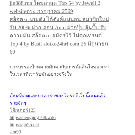
jin888.run ใหม่ล่าสุด Top 54 by Jewell 2
websiteตรง กรกฎาคม 2569
สล็อตxo เกมดัง ได้ตังค์แน่นอน สมาชิกใหม่
รับ 200% ฝาก-ถอน Auto ฝากปุ๊บ ลุ้นปั๊บ รับ
ความมัน สล็อตxo สมัครไว้ ไม่ตกเทรนด์
Top 4 by Basil slotxo24hrf.com 26 มิถุนายน
69
การบรรลุเป้าหมายมักมากับการตัดสินใจของเรา
ในเวลาที่เรารับมันอย่างจริงใจ
เว็บสล็อตและบาคาร่าของโครตดีเว็บนี้เล่นแล้ว
รวยจัดๆ
โจ๊กเกอร์123
https://hengjing168.wiki
https://jin55.net
slot99