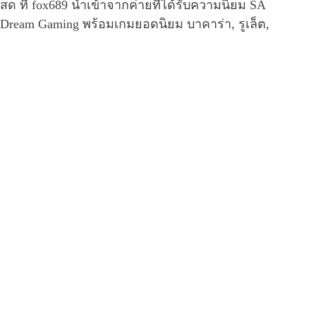
สด ที่ fox689 นำเข้าจากค่ายที่ได้รับความนิยม SA
 Dream Gaming พร้อมเกมยอดนิยม บาคาร่า, รูเล็ต,