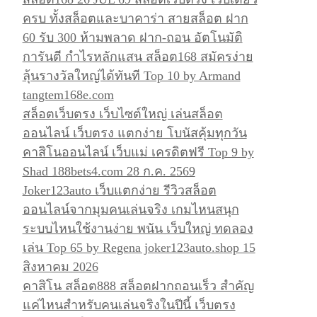
ครบ ทั้งสล็อตและบาคาร่า สายสล็อต ฝาก
60 รับ 300 ห้ามพลาด ฝาก-ถอน อัตโนมัติ
การันตี กำไรหลักแสน สล็อต168 สมัครง่าย
ลุ้นรางวัลใหญ่ได้ทันที Top 10 by Armand
tangtem168e.com
สล็อตเว็บตรง เว็บไซต์ใหญ่ เล่นสล็อต
ออนไลน์ เว็บตรง แตกง่าย โบนัสคุ้มทุกวัน
คาสิโนออนไลน์ เว็บแม่ เครดิตฟรี Top 9 by
Shad 188bets4.com 28 ก.ค. 2569
Joker123auto เว็บแตกง่าย รีวิวสล็อต
ออนไลน์จากมุมคนเล่นจริง เกมไหนสนุก
ระบบไหนใช้งานง่าย พนัน เว็บใหญ่ ทดลอง
เล่น Top 65 by Regena joker123auto.shop 15
สิงหาคม 2026
คาสิโน สล็อต888 สล็อตฝากถอนเร็ว สำคัญ
แค่ไหนสำหรับคนเล่นจริงในปีนี้ เว็บตรง