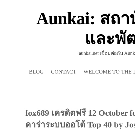
Skip
to
Aunkai: สถาบ
content
และพั
aunkai.net เชื่อมต่อกับ 
BLOG
CONTACT
WELCOME TO THE 
fox689 เครดิตฟรี 12 October 
คาร่าระบบออโต้ Top 40 by Jo