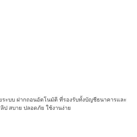
วยระบบ ฝากถอนอัตโนมัติ ที่รองรับทั้งบัญชีธนาคารและ
งสลิป สบาย ปลอดภัย ใช้งานง่าย