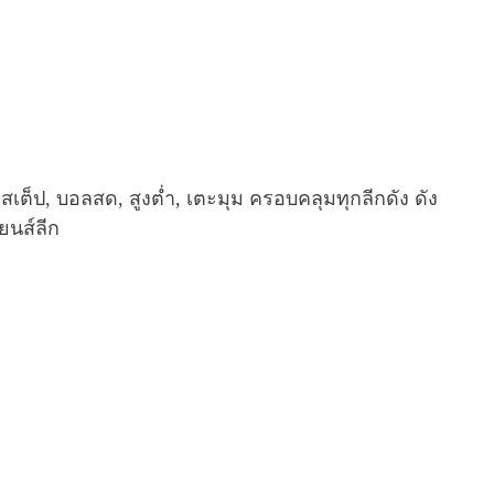
สเต็ป, บอลสด, สูงต่ำ, เตะมุม ครอบคลุมทุกลีกดัง ดัง
ียนส์ลีก