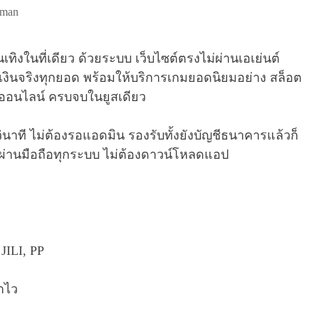
eman
ทิงในที่เดียว ด้วยระบบ เว็บไซต์ตรงไม่ผ่านเอเย่นต์
ายเงินจริงทุกยอด พร้อมให้บริการเกมยอดนิยมอย่าง สล็อต
ลออนไลน์ ครบจบในยูสเดียว
ินาที ไม่ต้องรอแอดมิน รองรับทั้งยังบัญชีธนาคารแล้วก็
่ายผ่านมือถือทุกระบบ ไม่ต้องดาวน์โหลดแอป
JILI, PP
าไว