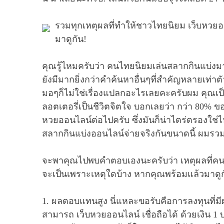
รวมทุกเหตุผลที่ทำให้ชาวไทยนิยม เว็บหวยออน
มาดูกัน!
คุณรู้ไหมครับว่า คนไทยนิยมเล่นสลากกินแบ่งม
ยังมีมากยิ่งกว่าคำค้นหาอื่นๆที่สำคัญหลายเท่าต
มอๆก็ไม่ใช่เรื่องแปลกอะไรเลยคะครับผม คุ
ลอตเตอรี่เป็นชีวิตจิตใจ บอกเลยว่า กว่า 80% 
หวยออนไลน์ต่อไปครับ ซึ่งมันก็น่าไตร่ตรองใช่
สลากกินแบ่งออนไลน์จ่ายจริงกันขนาดนี้ ผมรว
จะพาคุณไปพบคำตอบเองนะครับว่า เหตุผลที่คนไ
จะเป็นเพราะเหตุใดบ้าง หากคุณพร้อมแล้วมาดู
1. ผลตอบแทนสูง นี่แหละขอรับคือการลงทุนที่มี
สามารถ เว็บหวยออนไลน์ เชื่อถือได้ ด้วยเงิน 1 