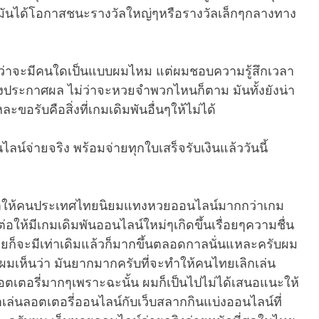
ว่ามันได้โอกาสชนะรางวัลใหญ่ๆหรือรางวัลเล็กๆกลางทาง
รู้จักว่าจะมีคนใดเป็นแบบผมไหม แต่ผมชอบความรู้สึกเวลา
งประกาศผล ไม่ว่าจะหวยจำพวกไหนก็ตาม มันทั้งยังน่า
ะขอรับคือสิ่งที่เกมเดิมพันอื่นๆให้ไม่ได้
์จ่ายจริง พร้อมจ่ายทุกใบเสร็จรับเงินแล้ววันนี้
ี่ทำให้คนประเทศไทยนิยมแทงหวยออนไลน์มากกว่าเกม
่อให้มีเกมเดิมพันออนไลน์ใหม่ๆเกิดขึ้นเรื่อยๆความชื่น
จะมีเท่าเดิมแล้วก็มากขึ้นตลอดกาลนั่นแหละครับผม
 ผมเห็นว่า มันยากมากครับที่จะทำให้คนไทยเลิกเล่น
นลอตเตอรี่มากๆเพราะฉะนั้น ผมก็เป็นไปไม่ได้เสนอแนะให้
าเล่นลอตเตอรี่ออนไลน์กับเว็บสลากกินแบ่งออนไลน์ที่