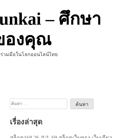
unkai – ศึกษา
ของคุณ
วามร่วมมือในโลกออนไลน์ไทย
ค้นหา
สำหรับ:
เรื่องล่าสุด
สล็อต168 26 JUL 69 สล็อตเว็บตรง เว็บเดียว