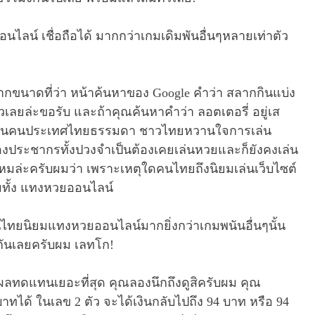
ไลน์ เชื่อถือได้ มากกว่าเกมเดิมพันอื่นๆหลายเท่าตัว
ากขนาดที่ว่า หน้าค้นหาของ Google คำว่า สลากกินแบ่ง
ัวเลยล่ะขอรับ และถ้าคุณค้นหาคำว่า ลอตเตอรี่ อยู่เส
ณเป็นคนประเทศไทยธรรมดา ชาวไทยหวานใจการเล่น
ของประชากรทั้งปวงจำเป็นต้องเคยเล่นหวยและก็ยังคงเล่น
ไหมล่ะครับผมว่า เพราะเหตุใดคนไทยถึงนิยมเล่นเว็บไซต์
มทั้ง แทงหวยออนไลน์
ทยนิยมแทงหวยออนไลน์มากยิ่งกว่าเกมพนันอื่นๆนั้น
กันเลยครับผม เลทโก!
ผลทดแทนเยอะที่สุด คุณลองนึกถึงดูสิครับผม คุณ
บาทได้ ในเลข 2 ตัว จะได้เงินกลับไปถึง 94 บาท หรือ 94