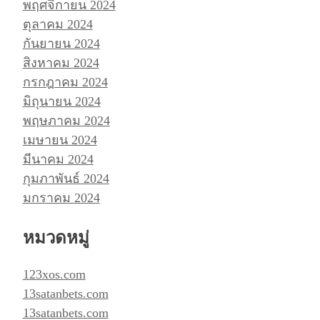
พฤศจิกายน 2024
ตุลาคม 2024
กันยายน 2024
สิงหาคม 2024
กรกฎาคม 2024
มิถุนายน 2024
พฤษภาคม 2024
เมษายน 2024
มีนาคม 2024
กุมภาพันธ์ 2024
มกราคม 2024
หมวดหมู่
123xos.com
13satanbets.com
13satanbets.com