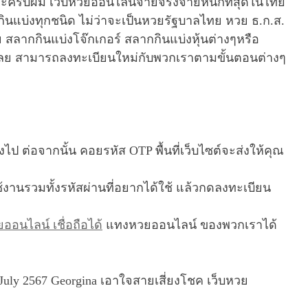
อะครับผม เว็บหวยออนไลน์จ่ายจริงจ่ายหนักที่สุดในไทย
กกินแบ่งทุกชนิด ไม่ว่าจะเป็นหวยรัฐบาลไทย หวย ธ.ก.ส.
ากกินแบ่งโจ๊กเกอร์ สลากกินแบ่งหุ้นต่างๆหรือ
้เลย สามารถลงทะเบียนใหม่กับพวกเราตามขั้นตอนต่างๆ
ไป ต่อจากนั้น คอยรหัส OTP พื้นที่เว็บไซต์จะส่งให้คุณ
ใช้งานรวมทั้งรหัสผ่านที่อยากได้ใช้ แล้วกดลงทะเบียน
ยออนไลน์ เชื่อถือได้
แทงหวยออนไลน์ ของพวกเราได้
 July 2567 Georgina เอาใจสายเสี่ยงโชค เว็บหวย