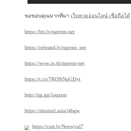
ขอขอบคุณมากที่มา
เว็บหวยออนไลน์ เชื่อถือได้
https://bit.ly/ngernn-net
https://rebrand.ly/ngernn_net
https://wow.in.th/ngernn-net
https://t.co/7RONNqGDyt
http://gg.gg/1aqzsm
https://shorturl.asia/i4hgw
https://cutt.ly/Neewyul7