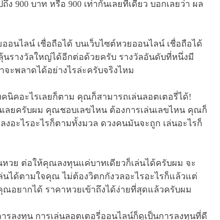
ไปถึง 900 บาท หรือ 900 เท่ากันเลยทีเดียว บอกเลยว่า ผล
ออนไลน์ เชื่อถือได้ บนเว็บไซต์หวยออนไลน์ เชื่อถือได้
้นรางวัลใหญ่ได้อีกต่อด้วยครับ รางวัลอันดับที่หนึ่งมี
ราจะพลาดได้อย่างไรล่ะครับจริงไหม
ีเทคนิคอะไรเลยก็ตาม คุณก็สามารถเล่นลอตเตอรี่ได้!
ซ้อนเลยครับผม คุณชอบเลขไหน ต้องการเล่นเลขไหน คุณก็
แพลงอะไรอะไรก็ตามทั้งมวล ดวงคนมันจะถูก เล่นอะไรก็
ล่นหวย ต่อให้คุณลงทุนแค่บาทเดียวก็เล่นได้ครับผม จะ
ล่นได้ตามใจคุณ ไม่ต้องวิตกกังวลอะไรอะไรก็แล้วแต่
่คุณอยากได้ ราคาหวยเข้าถึงได้ง่ายที่สุดแล้วครับผม
ารลงทุน การเล่นลอตเตอรี่ออนไลน์ก็ดูเป็นการลงทุนที่ดี